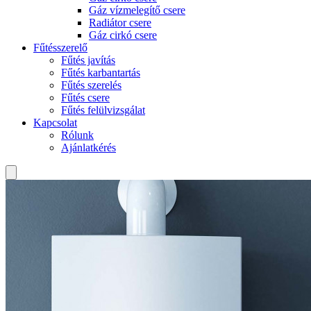
Gáz vízmelegítő csere
Radiátor csere
Gáz cirkó csere
Fűtésszerelő
Fűtés javítás
Fűtés karbantartás
Fűtés szerelés
Fűtés csere
Fűtés felülvizsgálat
Kapcsolat
Rólunk
Ajánlatkérés