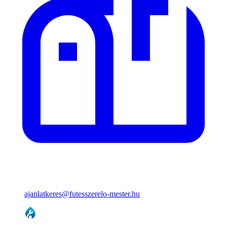
ajanlatkeres@futesszerelo-mester.hu