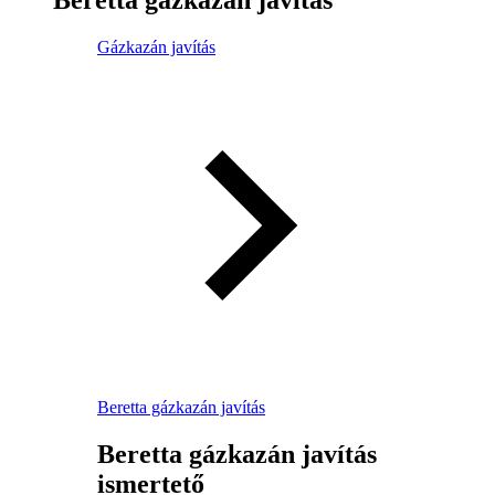
Gázkazán javítás
Beretta gázkazán javítás
Beretta gázkazán javítás
ismertető