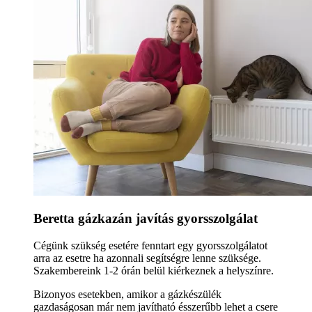
Beretta gázkazán javítás gyorsszolgálat
Cégünk szükség esetére fenntart egy gyorsszolgálatot
arra az esetre ha azonnali segítségre lenne szüksége.
Szakembereink 1-2 órán belül kiérkeznek a helyszínre.
Bizonyos esetekben, amikor a gázkészülék
gazdaságosan már nem javítható ésszerűbb lehet a csere