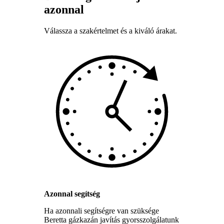
azonnal
Válassza a szakértelmet és a kiváló árakat.
Azonnal segítség
Ha azonnali segítségre van szüksége
Beretta gázkazán javítás gyorsszolgálatunk