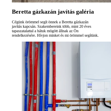
Beretta gázkazán javítás galéria
Cégünk örömmel segít önnek a Beretta gázkazán
javítás kapcsán. Szakembereink több, mint 20 éves
tapaszatalattal a hátuk mögött állnak az Ön
rendelkezésére. Hívjon minket és mi örömmel segítünk.