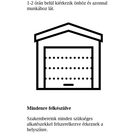
1-2 órán belül kiérkezik önhöz és azonnal
munkához lát.
Mindenre felkészülve
Szakembereink minden szükséges
alkatészekkel felszerelkezve érkeznek a
helyszínre.