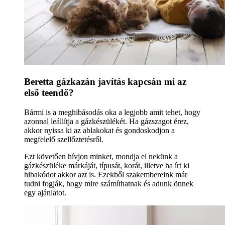
Beretta gázkazán javítás kapcsán mi az
első teendő?
Bármi is a meghibásodás oka a legjobb amit tehet, hogy
azonnal leállítja a gázkészülékét. Ha gázszagot érez,
akkor nyissa ki az ablakokat és gondoskodjon a
megfelelő szellőztetésről.
Ezt követően hívjon minket, mondja el nekünk a
gázkészüléke márkáját, típusát, korát, illetve ha írt ki
hibakódot akkor azt is. Ezekből szakembereink már
tudni fogják, hogy mire számíthatnak és adunk önnek
egy ajánlatot.