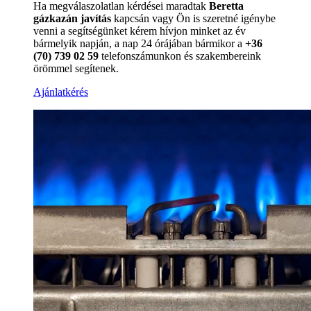
Ha megválaszolatlan kérdései maradtak
Beretta
gázkazán javítás
kapcsán vagy Ön is szeretné igénybe
venni a segítségünket kérem hívjon minket az év
bármelyik napján, a nap 24 órájában bármikor a
+36
(70) 739 02 59
telefonszámunkon és szakembereink
örömmel segítenek.
Ajánlatkérés