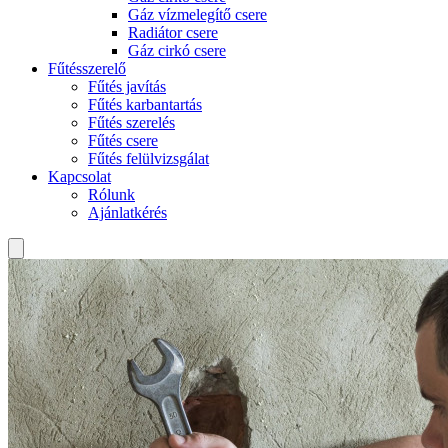
Gáz vízmelegítő csere
Radiátor csere
Gáz cirkó csere
Fűtésszerelő
Fűtés javítás
Fűtés karbantartás
Fűtés szerelés
Fűtés csere
Fűtés felülvizsgálat
Kapcsolat
Rólunk
Ajánlatkérés