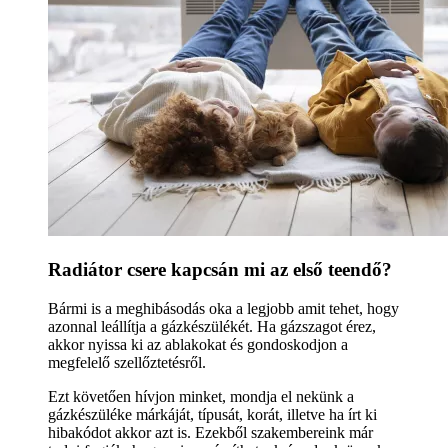
Radiátor csere kapcsán mi az első teendő?
Bármi is a meghibásodás oka a legjobb amit tehet, hogy
azonnal leállítja a gázkészülékét. Ha gázszagot érez,
akkor nyissa ki az ablakokat és gondoskodjon a
megfelelő szellőztetésről.
Ezt követően hívjon minket, mondja el nekünk a
gázkészüléke márkáját, típusát, korát, illetve ha írt ki
hibakódot akkor azt is. Ezekből szakembereink már