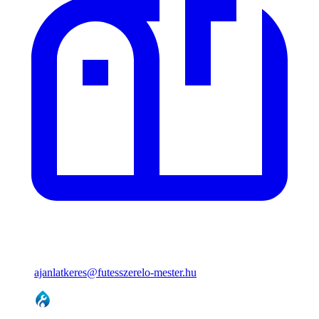
ajanlatkeres@futesszerelo-mester.hu