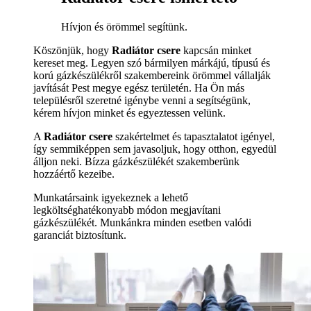
Hívjon és örömmel segítünk.
Köszönjük, hogy
Radiátor csere
kapcsán minket
kereset meg. Legyen szó bármilyen márkájú, típusú és
korú gázkészülékről szakembereink örömmel vállalják
javítását Pest megye egész területén. Ha Ön más
településről szeretné igénybe venni a segítségünk,
kérem hívjon minket és egyeztessen velünk.
A
Radiátor csere
szakértelmet és tapasztalatot igényel,
így semmiképpen sem javasoljuk, hogy otthon, egyedül
álljon neki. Bízza gázkészülékét szakemberünk
hozzáértő kezeibe.
Munkatársaink igyekeznek a lehető
legköltséghatékonyabb módon megjavítani
gázkészülékét. Munkánkra minden esetben valódi
garanciát biztosítunk.