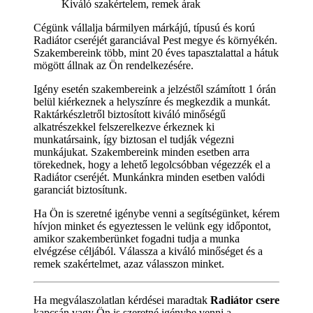
Kiváló szakértelem, remek árak
Cégünk vállalja bármilyen márkájú, típusú és korú
Radiátor cseréjét garanciával Pest megye és környékén.
Szakembereink több, mint 20 éves tapasztalattal a hátuk
mögött állnak az Ön rendelkezésére.
Igény esetén szakembereink a jelzéstől számított 1 órán
belül kiérkeznek a helyszínre és megkezdik a munkát.
Raktárkészletről biztosított kiváló minőségű
alkatrészekkel felszerelkezve érkeznek ki
munkatársaink, így biztosan el tudják végezni
munkájukat. Szakembereink minden esetben arra
törekednek, hogy a lehető legolcsóbban végezzék el a
Radiátor cseréjét. Munkánkra minden esetben valódi
garanciát biztosítunk.
Ha Ön is szeretné igénybe venni a segítségünket, kérem
hívjon minket és egyeztessen le velünk egy időpontot,
amikor szakemberünket fogadni tudja a munka
elvégzése céljából. Válassza a kiváló minőséget és a
remek szakértelmet, azaz válasszon minket.
Ha megválaszolatlan kérdései maradtak
Radiátor csere
kapcsán vagy Ön is szeretné igénybe venni a