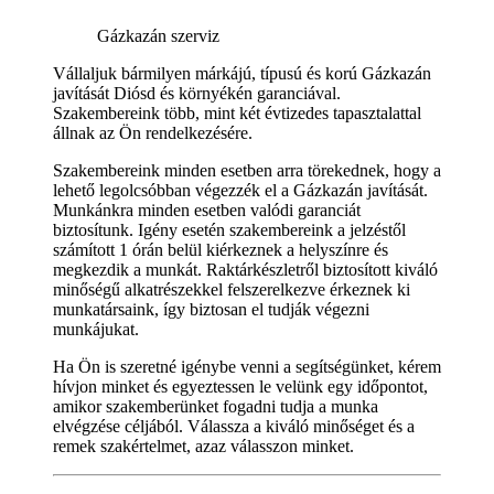
Gázkazán szerviz
Vállaljuk bármilyen márkájú, típusú és korú Gázkazán
javítását Diósd és környékén garanciával.
Szakembereink több, mint két évtizedes tapasztalattal
állnak az Ön rendelkezésére.
Szakembereink minden esetben arra törekednek, hogy a
lehető legolcsóbban végezzék el a Gázkazán javítását.
Munkánkra minden esetben valódi garanciát
biztosítunk. Igény esetén szakembereink a jelzéstől
számított 1 órán belül kiérkeznek a helyszínre és
megkezdik a munkát. Raktárkészletről biztosított kiváló
minőségű alkatrészekkel felszerelkezve érkeznek ki
munkatársaink, így biztosan el tudják végezni
munkájukat.
Ha Ön is szeretné igénybe venni a segítségünket, kérem
hívjon minket és egyeztessen le velünk egy időpontot,
amikor szakemberünket fogadni tudja a munka
elvégzése céljából. Válassza a kiváló minőséget és a
remek szakértelmet, azaz válasszon minket.