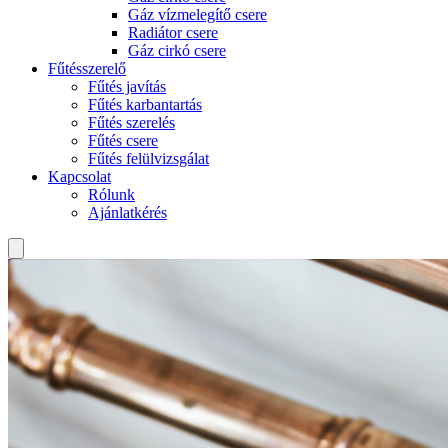
Gáz vízmelegítő csere
Radiátor csere
Gáz cirkó csere
Fűtésszerelő
Fűtés javítás
Fűtés karbantartás
Fűtés szerelés
Fűtés csere
Fűtés felülvizsgálat
Kapcsolat
Rólunk
Ajánlatkérés