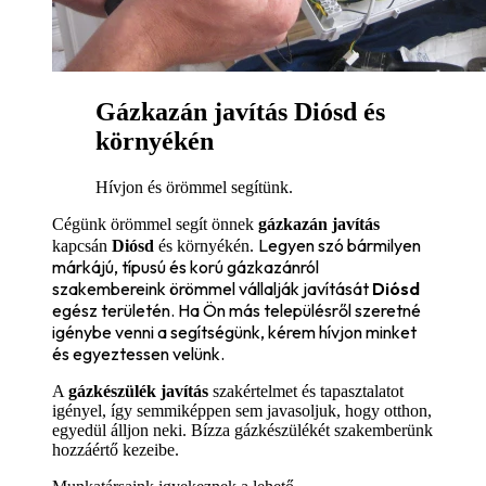
Gázkazán javítás Diósd és
környékén
Hívjon és örömmel segítünk.
Cégünk örömmel segít önnek
gázkazán javítás
Legyen szó bármilyen
kapcsán
Diósd
és környékén.
márkájú, típusú és korú gázkazánról
szakembereink örömmel vállalják javítását
Diósd
egész területén. Ha Ön más településről szeretné
igénybe venni a segítségünk, kérem hívjon minket
és egyeztessen velünk.
A
gázkészülék javítás
szakértelmet és tapasztalatot
igényel, így semmiképpen sem javasoljuk, hogy otthon,
egyedül álljon neki. Bízza gázkészülékét szakemberünk
hozzáértő kezeibe.