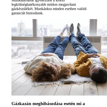
Munkatársaink igyekeznek a lehető
legköltséghatékonyabb módon megjavítani
gázkészülékét. Munkánkra minden esetben valódi
garanciát biztosítunk.
Gázkazán meghibásodása esetén mi a