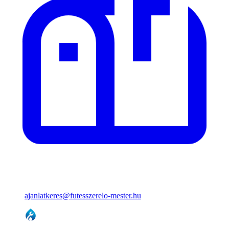
ajanlatkeres@futesszerelo-mester.hu