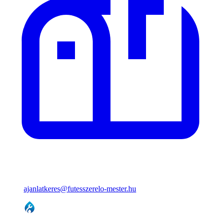
ajanlatkeres@futesszerelo-mester.hu