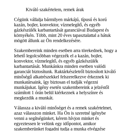
Kiváló szakértelem, remek árak
Cégünk vállalja bármilyen márkájú, típusú és korú
kazán, bojler, konvektor, vízmelegítő, és egyéb
gázkészülék karbantartását garanciával Budapest és
környékén. Több, mint 20 éves tapasztalattal a hátuk
mögött állunk az Ön rendelkezésére.
Szakembereink minden esetben arra törekednek, hogy a
lehető legolcsóbban végezzék el a kazán, bojler,
konvektor, vízmelegítő, és egyéb gázkészülék
karbantartását. Munkánkra minden esetben valódi
garanciát biztosítunk. Raktárkészletről biztosított kiváló
minőségű alkatrészekkel felszerelkezve érkeznek ki
munkatársaink, így biztosan el tudják végezni
munkájukat. Igény esetén szakembereink a jelzéstől
számított 1 órán belül kiérkeznek a helyszínre és
megkezdik a munkát.
Válassza a kiváló minőséget és a remek szakértelmet,
azaz válasszon minket. Ha Ön is szeretné igénybe
venni a segítségünket, kérem hívjon minket és
egyeztessen le velünk egy időpontot, amikor
szakemberünket fogadni tudja a munka elvégzése