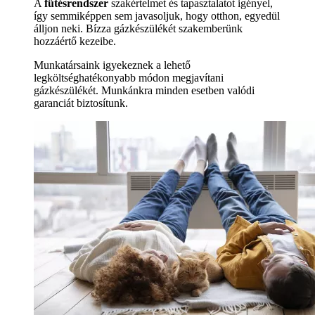
A
fűtésrendszer
szakértelmet és tapasztalatot igényel,
így semmiképpen sem javasoljuk, hogy otthon, egyedül
álljon neki. Bízza gázkészülékét szakemberünk
hozzáértő kezeibe.
Munkatársaink igyekeznek a lehető
legköltséghatékonyabb módon megjavítani
gázkészülékét. Munkánkra minden esetben valódi
garanciát biztosítunk.