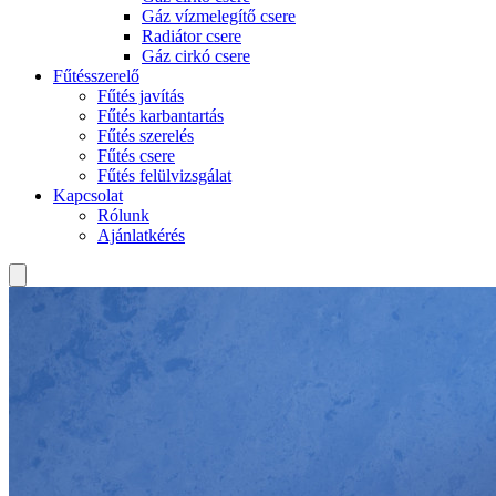
Gáz vízmelegítő csere
Radiátor csere
Gáz cirkó csere
Fűtésszerelő
Fűtés javítás
Fűtés karbantartás
Fűtés szerelés
Fűtés csere
Fűtés felülvizsgálat
Kapcsolat
Rólunk
Ajánlatkérés