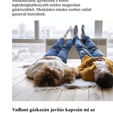
Munkatársaink igyekeznek a lehető
legköltséghatékonyabb módon megjavítani
gázkészülékét. Munkánkra minden esetben valódi
garanciát biztosítunk.
Vaillant gázkazán javítás kapcsán mi az