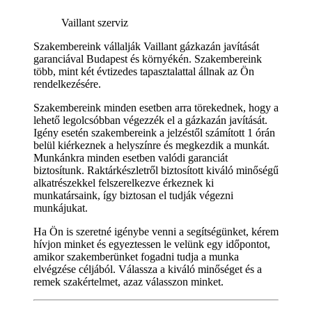
Vaillant szerviz
Szakembereink vállalják Vaillant gázkazán javítását
garanciával Budapest és környékén. Szakembereink
több, mint két évtizedes tapasztalattal állnak az Ön
rendelkezésére.
Szakembereink minden esetben arra törekednek, hogy a
lehető legolcsóbban végezzék el a gázkazán javítását.
Igény esetén szakembereink a jelzéstől számított 1 órán
belül kiérkeznek a helyszínre és megkezdik a munkát.
Munkánkra minden esetben valódi garanciát
biztosítunk. Raktárkészletről biztosított kiváló minőségű
alkatrészekkel felszerelkezve érkeznek ki
munkatársaink, így biztosan el tudják végezni
munkájukat.
Ha Ön is szeretné igénybe venni a segítségünket, kérem
hívjon minket és egyeztessen le velünk egy időpontot,
amikor szakemberünket fogadni tudja a munka
elvégzése céljából. Válassza a kiváló minőséget és a
remek szakértelmet, azaz válasszon minket.