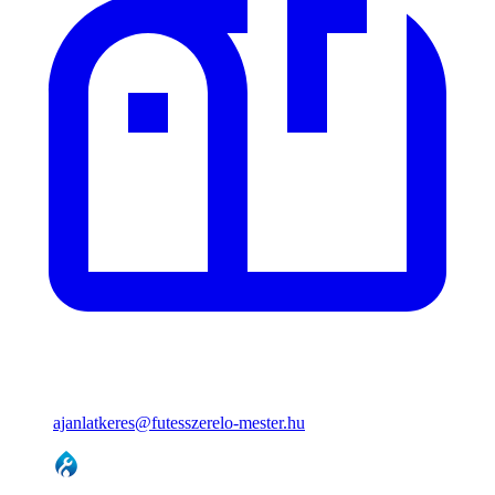
ajanlatkeres@futesszerelo-mester.hu