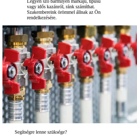
Legyen szó bármilyen márkájú, típusú
vagy idős kazánról, ránk számíthat.
Szakembereink örömmel állnak az Ön
rendelkezésére.
Segítségre lenne szüksége?