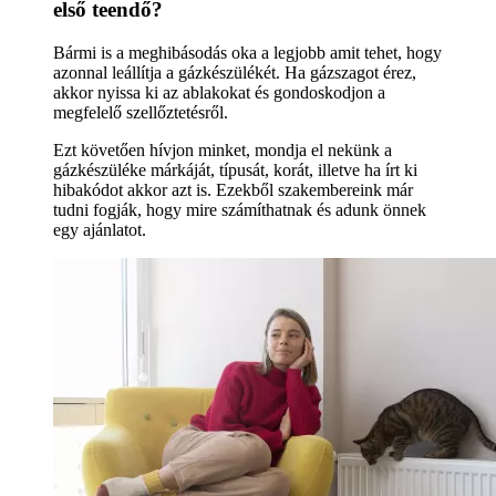
első teendő?
Bármi is a meghibásodás oka a legjobb amit tehet, hogy
azonnal leállítja a gázkészülékét. Ha gázszagot érez,
akkor nyissa ki az ablakokat és gondoskodjon a
megfelelő szellőztetésről.
Ezt követően hívjon minket, mondja el nekünk a
gázkészüléke márkáját, típusát, korát, illetve ha írt ki
hibakódot akkor azt is. Ezekből szakembereink már
tudni fogják, hogy mire számíthatnak és adunk önnek
egy ajánlatot.