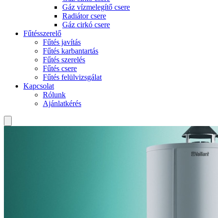
Gáz vízmelegítő csere
Radiátor csere
Gáz cirkó csere
Fűtésszerelő
Fűtés javítás
Fűtés karbantartás
Fűtés szerelés
Fűtés csere
Fűtés felülvizsgálat
Kapcsolat
Rólunk
Ajánlatkérés