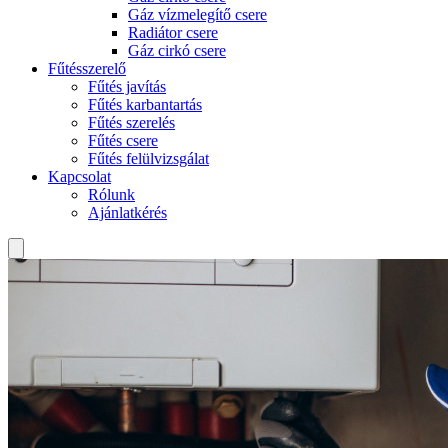
Gáz vízmelegítő csere
Radiátor csere
Gáz cirkó csere
Fűtésszerelő
Fűtés javítás
Fűtés karbantartás
Fűtés szerelés
Fűtés csere
Fűtés felülvizsgálat
Kapcsolat
Rólunk
Ajánlatkérés