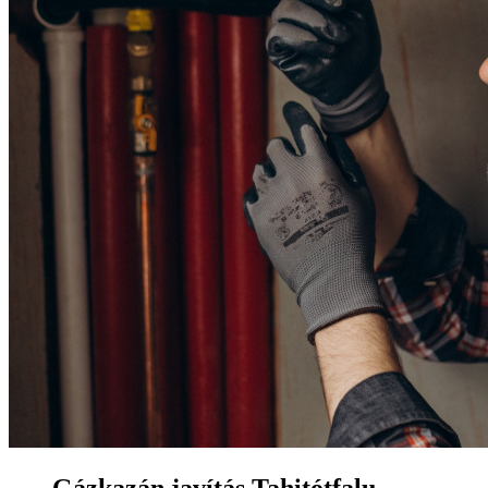
Gázkazán javítás Tahitótfalu