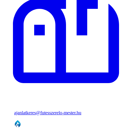
ajanlatkeres@futesszerelo-mester.hu