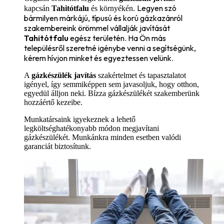
Legyen szó
kapcsán
Tahitótfalu
és környékén.
bármilyen márkájú, típusú és korú gázkazánról
szakembereink örömmel vállalják javítását
Tahitótfalu
egész területén. Ha Ön más
településről szeretné igénybe venni a segítségünk,
kérem hívjon minket és egyeztessen velünk.
A
gázkészülék javítás
szakértelmet és tapasztalatot
igényel, így semmiképpen sem javasoljuk, hogy otthon,
egyedül álljon neki. Bízza gázkészülékét szakemberünk
hozzáértő kezeibe.
Munkatársaink igyekeznek a lehető
legköltséghatékonyabb módon megjavítani
gázkészülékét. Munkánkra minden esetben valódi
garanciát biztosítunk.