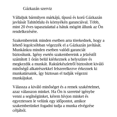
Gázkazán szerviz
Vállaljuk bármilyen márkájú, típusú és korú Gázkazán
javítását Tahitótfalu és környékén garanciával. Több,
mint 20 éves tapasztalattal a hátuk mögött állunk az Ön
rendelkezésére.
Szakembereink minden esetben arra törekednek, hogy a
lehető legolcsóbban végezzék el a Gázkazán javítását.
Munkánkra minden esetben valódi garanciát
biztosítunk. Igény esetén szakembereink a jelzéstől
számított 1 órán belül kiérkeznek a helyszínre és
megkezdik a munkát. Raktárkészletről biztosított kiváló
minőségű alkatrészekkel felszerelkezve érkeznek ki
munkatársaink, így biztosan el tudják végezni
munkájukat.
Válassza a kiváló minőséget és a remek szakértelmet,
azaz válasszon minket. Ha Ön is szeretné igénybe
venni a segítségünket, kérem hívjon minket és
egyeztessen le velünk egy időpontot, amikor
szakemberünket fogadni tudja a munka elvégzése
céljából.