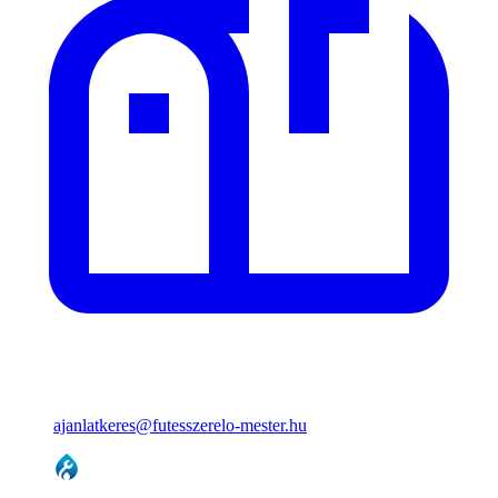
ajanlatkeres@futesszerelo-mester.hu