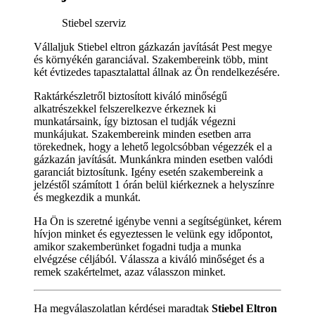
Stiebel szerviz
Vállaljuk Stiebel eltron gázkazán javítását Pest megye
és környékén garanciával. Szakembereink több, mint
két évtizedes tapasztalattal állnak az Ön rendelkezésére.
Raktárkészletről biztosított kiváló minőségű
alkatrészekkel felszerelkezve érkeznek ki
munkatársaink, így biztosan el tudják végezni
munkájukat. Szakembereink minden esetben arra
törekednek, hogy a lehető legolcsóbban végezzék el a
gázkazán javítását. Munkánkra minden esetben valódi
garanciát biztosítunk. Igény esetén szakembereink a
jelzéstől számított 1 órán belül kiérkeznek a helyszínre
és megkezdik a munkát.
Ha Ön is szeretné igénybe venni a segítségünket, kérem
hívjon minket és egyeztessen le velünk egy időpontot,
amikor szakemberünket fogadni tudja a munka
elvégzése céljából. Válassza a kiváló minőséget és a
remek szakértelmet, azaz válasszon minket.
Ha megválaszolatlan kérdései maradtak
Stiebel Eltron