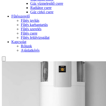
Gáz vízmelegítő csere
Radiátor csere
Gáz cirkó csere
Fűtésszerelő
Fűtés javítás
Fűtés karbantartás
Fűtés szerelés
Fűtés csere
Fűtés felülvizsgálat
Kapcsolat
Rólunk
Ajánlatkérés