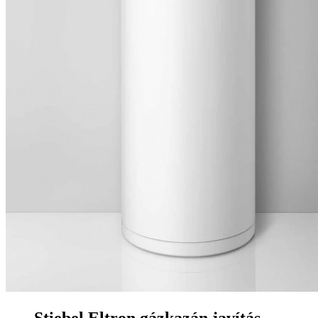
Stiebel Eltron gázkazán javítás