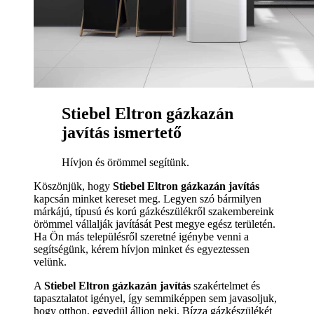
Stiebel Eltron gázkazán
javítás ismertető
Hívjon és örömmel segítünk.
Köszönjük, hogy
Stiebel Eltron gázkazán javítás
kapcsán minket kereset meg. Legyen szó bármilyen
márkájú, típusú és korú gázkészülékről szakembereink
örömmel vállalják javítását Pest megye egész területén.
Ha Ön más településről szeretné igénybe venni a
segítségünk, kérem hívjon minket és egyeztessen
velünk.
A
Stiebel Eltron gázkazán javítás
szakértelmet és
tapasztalatot igényel, így semmiképpen sem javasoljuk,
hogy otthon, egyedül álljon neki. Bízza gázkészülékét