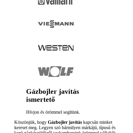
Gázbojler javítás
ismertető
Hívjon és örömmel segítünk.
Köszönjük, hogy
Gázbojler javítás
kapcsán minket
kereset meg. Legyen szó bármilyen márkájú, típusú és
korú gázkészülékről szakembereink örömmel vállalják