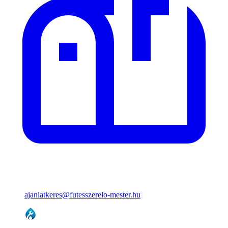
ajanlatkeres@futesszerelo-mester.hu