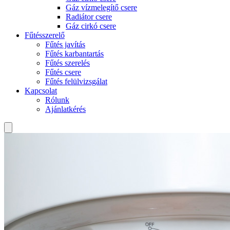
Gáz vízmelegítő csere
Radiátor csere
Gáz cirkó csere
Fűtésszerelő
Fűtés javítás
Fűtés karbantartás
Fűtés szerelés
Fűtés csere
Fűtés felülvizsgálat
Kapcsolat
Rólunk
Ajánlatkérés