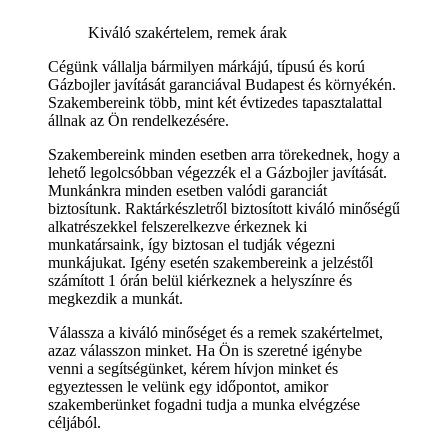
Kiváló szakértelem, remek árak
Cégünk vállalja bármilyen márkájú, típusú és korú
Gázbojler javítását garanciával Budapest és környékén.
Szakembereink több, mint két évtizedes tapasztalattal
állnak az Ön rendelkezésére.
Szakembereink minden esetben arra törekednek, hogy a
lehető legolcsóbban végezzék el a Gázbojler javítását.
Munkánkra minden esetben valódi garanciát
biztosítunk. Raktárkészletről biztosított kiváló minőségű
alkatrészekkel felszerelkezve érkeznek ki
munkatársaink, így biztosan el tudják végezni
munkájukat. Igény esetén szakembereink a jelzéstől
számított 1 órán belül kiérkeznek a helyszínre és
megkezdik a munkát.
Válassza a kiváló minőséget és a remek szakértelmet,
azaz válasszon minket. Ha Ön is szeretné igénybe
venni a segítségünket, kérem hívjon minket és
egyeztessen le velünk egy időpontot, amikor
szakemberünket fogadni tudja a munka elvégzése
céljából.