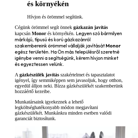
és környékén
Hívjon és örömmel segítünk.
Cégünk örömmel segít önnek
gázkazán javítás
Legyen szó bármilyen
kapcsán
Monor
és környékén.
márkájú, típusú és korú gázkazánról
szakembereink örömmel vállalják javítását
Monor
egész területén. Ha Ön más településről szeretné
igénybe venni a segítségünk, kérem hívjon minket
és egyeztessen velünk.
A
gázkészülék javítás
szakértelmet és tapasztalatot
igényel, így semmiképpen sem javasoljuk, hogy otthon,
egyedül álljon neki. Bízza gázkészülékét szakemberünk
hozzáértő kezeibe.
Munkatársaink igyekeznek a lehető
legköltséghatékonyabb módon megjavítani
gázkészülékét. Munkánkra minden esetben valódi
garanciát biztosítunk.