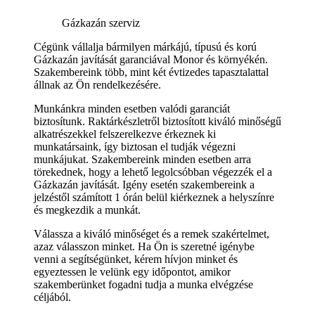
Gázkazán szerviz
Cégünk vállalja bármilyen márkájú, típusú és korú
Gázkazán javítását garanciával Monor és környékén.
Szakembereink több, mint két évtizedes tapasztalattal
állnak az Ön rendelkezésére.
Munkánkra minden esetben valódi garanciát
biztosítunk. Raktárkészletről biztosított kiváló minőségű
alkatrészekkel felszerelkezve érkeznek ki
munkatársaink, így biztosan el tudják végezni
munkájukat. Szakembereink minden esetben arra
törekednek, hogy a lehető legolcsóbban végezzék el a
Gázkazán javítását. Igény esetén szakembereink a
jelzéstől számított 1 órán belül kiérkeznek a helyszínre
és megkezdik a munkát.
Válassza a kiváló minőséget és a remek szakértelmet,
azaz válasszon minket. Ha Ön is szeretné igénybe
venni a segítségünket, kérem hívjon minket és
egyeztessen le velünk egy időpontot, amikor
szakemberünket fogadni tudja a munka elvégzése
céljából.