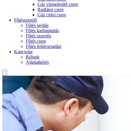
Gáz vízmelegítő csere
Radiátor csere
Gáz cirkó csere
Fűtésszerelő
Fűtés javítás
Fűtés karbantartás
Fűtés szerelés
Fűtés csere
Fűtés felülvizsgálat
Kapcsolat
Rólunk
Ajánlatkérés