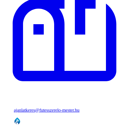
ajanlatkeres@futesszerelo-mester.hu