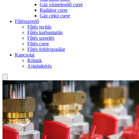
Gáz vízmelegítő csere
Radiátor csere
Gáz cirkó csere
Fűtésszerelő
Fűtés javítás
Fűtés karbantartás
Fűtés szerelés
Fűtés csere
Fűtés felülvizsgálat
Kapcsolat
Rólunk
Ajánlatkérés