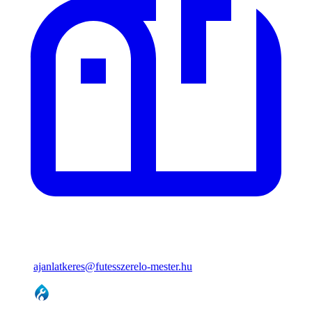
ajanlatkeres@futesszerelo-mester.hu