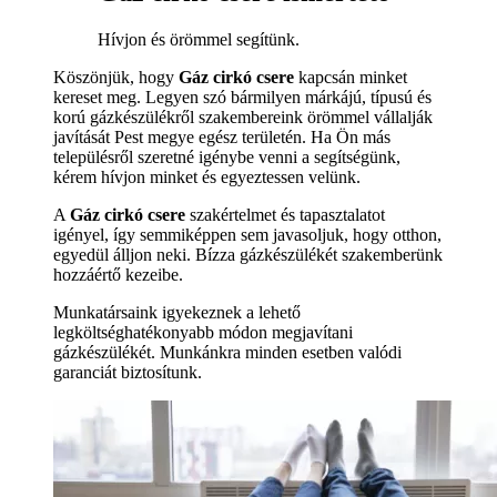
Hívjon és örömmel segítünk.
Köszönjük, hogy
Gáz cirkó csere
kapcsán minket
kereset meg. Legyen szó bármilyen márkájú, típusú és
korú gázkészülékről szakembereink örömmel vállalják
javítását Pest megye egész területén. Ha Ön más
településről szeretné igénybe venni a segítségünk,
kérem hívjon minket és egyeztessen velünk.
A
Gáz cirkó csere
szakértelmet és tapasztalatot
igényel, így semmiképpen sem javasoljuk, hogy otthon,
egyedül álljon neki. Bízza gázkészülékét szakemberünk
hozzáértő kezeibe.
Munkatársaink igyekeznek a lehető
legköltséghatékonyabb módon megjavítani
gázkészülékét. Munkánkra minden esetben valódi
garanciát biztosítunk.