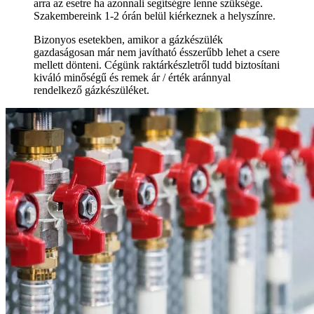
arra az esetre ha azonnali segítségre lenne szüksége.
Szakembereink 1-2 órán belül kiérkeznek a helyszínre.
Bizonyos esetekben, amikor a gázkészülék
gazdaságosan már nem javítható ésszerűbb lehet a csere
mellett dönteni. Cégünk raktárkészletről tudd biztosítani
kiváló minőségű és remek ár / érték aránnyal
rendelkező gázkészüléket.