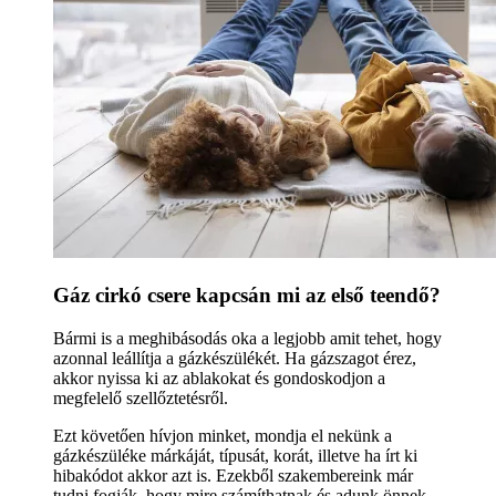
Gáz cirkó csere kapcsán mi az első teendő?
Bármi is a meghibásodás oka a legjobb amit tehet, hogy
azonnal leállítja a gázkészülékét. Ha gázszagot érez,
akkor nyissa ki az ablakokat és gondoskodjon a
megfelelő szellőztetésről.
Ezt követően hívjon minket, mondja el nekünk a
gázkészüléke márkáját, típusát, korát, illetve ha írt ki
hibakódot akkor azt is. Ezekből szakembereink már
tudni fogják, hogy mire számíthatnak és adunk önnek