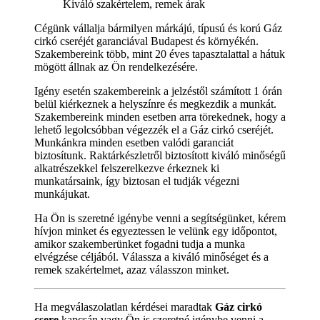
Kiváló szakértelem, remek árak
Cégünk vállalja bármilyen márkájú, típusú és korú Gáz
cirkó cseréjét garanciával Budapest és környékén.
Szakembereink több, mint 20 éves tapasztalattal a hátuk
mögött állnak az Ön rendelkezésére.
Igény esetén szakembereink a jelzéstől számított 1 órán
belül kiérkeznek a helyszínre és megkezdik a munkát.
Szakembereink minden esetben arra törekednek, hogy a
lehető legolcsóbban végezzék el a Gáz cirkó cseréjét.
Munkánkra minden esetben valódi garanciát
biztosítunk. Raktárkészletről biztosított kiváló minőségű
alkatrészekkel felszerelkezve érkeznek ki
munkatársaink, így biztosan el tudják végezni
munkájukat.
Ha Ön is szeretné igénybe venni a segítségünket, kérem
hívjon minket és egyeztessen le velünk egy időpontot,
amikor szakemberünket fogadni tudja a munka
elvégzése céljából. Válassza a kiváló minőséget és a
remek szakértelmet, azaz válasszon minket.
Ha megválaszolatlan kérdései maradtak
Gáz cirkó
csere
kapcsán vagy Ön is szeretné igénybe venni a